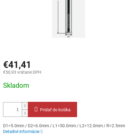
€41,41
€50,93 vrátane DPH
Jednotková
Skladom
cena:
Pridať do košíka
D1=5.0mm / D2=6.0mm / L1=50.0mm / L2=12.0mm / R=2.5mm
Detailné informácie