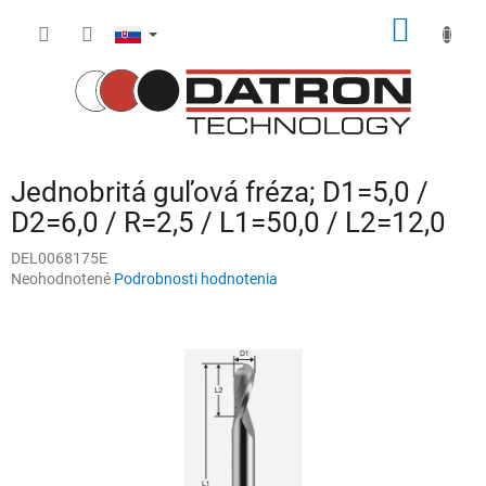
Prejsť
NÁKU
na
obsah
KOŠÍK
Jednobritá guľová fréza; D1=5,0 /
D2=6,0 / R=2,5 / L1=50,0 / L2=12,0
DEL0068175E
Priemerné
Neohodnotené
Podrobnosti hodnotenia
hodnotenie
produktu
je
0,0
z
5
hviezdičiek.