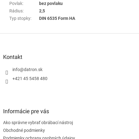
Povlak
:
bez povlaku
Rádius
:
2,5
Typ stopky
:
DIN 6535 Form HA
Z
á
p
ä
Kontakt
t
i
info
@
datron.sk
e
+421 45 5458 480
Informácie pre vás
Ako správne vybrať obrábací nástroj
Obchodné podmienky
Podmienky ochrany osobných údajov