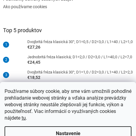
Ako používame cookies
Top 5 produktov
Dvojbritá fréza klasická 30°; D1=0,5 / D2=3,0 / L1=40 / L2=1,0
€27,26
Jednobritá fréza klasická; D1=2,0 / D2=3,0 / L1=40,0 / L2=7,0
€24,45
Dvojbritá fréza klasická 30°; D1=1,0 / D2=3,0 / L1=40 / L2=2,3
€18,52
Jednobritá fréza klasická; D1=0,5 / D2=3,0 / L1=40 / L2=1,5
Používame súbory cookie, aby sme vám umožnili pohodlné
€16,52
prehliadanie webovej stránky a vďaka analýze prevádzky
Dvojbritá fréza klasická 30°; D1=2,0 / D2=3,0 / L1=40 / L2=9,0
webovej stránky neustále zlepšovali jej funkcie, výkon a
€18,52
použiteľnosť. Viac informácií o využívaných cookies
nájdete
tu
.
Vytvoril Shoptet
Nastavenie