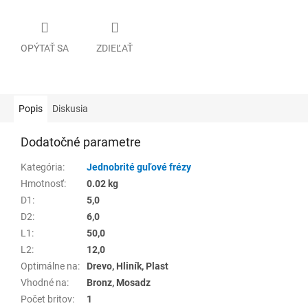
OPÝTAŤ SA
ZDIEĽAŤ
Popis
Diskusia
Dodatočné parametre
Kategória
:
Jednobrité guľové frézy
Hmotnosť
:
0.02 kg
D1
:
5,0
D2
:
6,0
L1
:
50,0
L2
:
12,0
Optimálne na
:
Drevo, Hliník, Plast
Vhodné na
:
Bronz, Mosadz
Počet britov
:
1