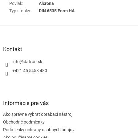
Povlak
:
Alcrona
Typ stopky
:
DIN 6535 Form HA
Z
á
p
ä
Kontakt
t
i
info
@
datron.sk
e
+421 45 5458 480
Informácie pre vás
Ako správne vybrať obrábací nástroj
Obchodné podmienky
Podmienky ochrany osobných údajov
Ako používame cookies