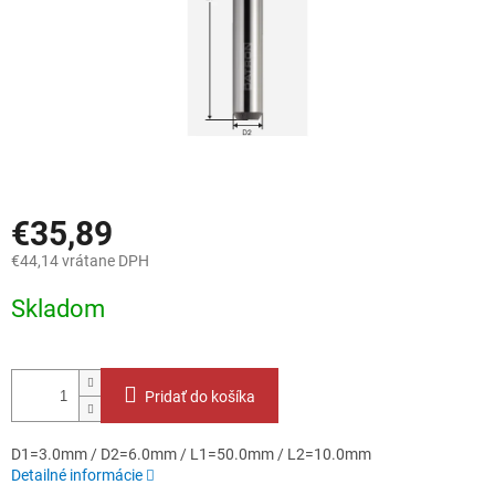
€35,89
€44,14 vrátane DPH
Jednotková
Skladom
cena:
Pridať do košíka
D1=3.0mm / D2=6.0mm / L1=50.0mm / L2=10.0mm
Detailné informácie