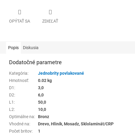
OPÝTAŤ SA
ZDIEĽAŤ
Popis
Diskusia
Dodatočné parametre
Kategória
:
Jednobrity povlakované
Hmotnosť
:
0.02 kg
D1
:
3,0
D2
:
6,0
L1
:
50,0
L2
:
10,0
Optimálne na
:
Bronz
Vhodné na
:
Drevo, Hliník, Mosadz, Sklolaminát/CRP
Počet britov
:
1