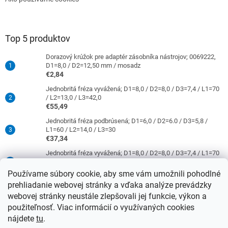
Top 5 produktov
Dorazový krúžok pre adaptér zásobníka nástrojov; 0069222,
D1=8,0 / D2=12,50 mm / mosadz
€2,84
Jednobritá fréza vyvážená; D1=8,0 / D2=8,0 / D3=7,4 / L1=70
/ L2=13,0 / L3=42,0
€55,49
Jednobritá fréza podbrúsená; D1=6,0 / D2=6.0 / D3=5,8 /
L1=60 / L2=14,0 / L3=30
€37,34
Jednobritá fréza vyvážená; D1=8,0 / D2=8,0 / D3=7,4 / L1=70
/ L2=31,0 / L3=42,0
€63,86
Používame súbory cookie, aby sme vám umožnili pohodlné
prehliadanie webovej stránky a vďaka analýze prevádzky
Jednobritá fréza podbrúsená; D1=4,0 / D2=6,0 / D3=3,8 /
L1=50 / L2=10,0 / L3=21
webovej stránky neustále zlepšovali jej funkcie, výkon a
€37,34
použiteľnosť. Viac informácií o využívaných cookies
nájdete
tu
.