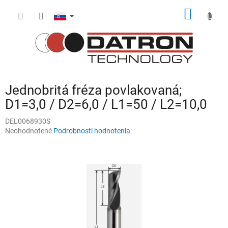
Prejsť
NÁKU
na
obsah
KOŠÍK
Jednobritá fréza povlakovaná;
D1=3,0 / D2=6,0 / L1=50 / L2=10,0
DEL0068930S
Priemerné
Neohodnotené
Podrobnosti hodnotenia
hodnotenie
produktu
je
0,0
z
5
hviezdičiek.