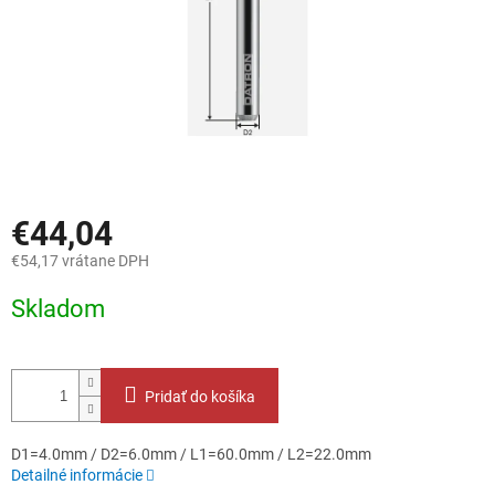
€44,04
€54,17 vrátane DPH
Jednotková
Skladom
cena:
Pridať do košíka
D1=4.0mm / D2=6.0mm / L1=60.0mm / L2=22.0mm
Detailné informácie