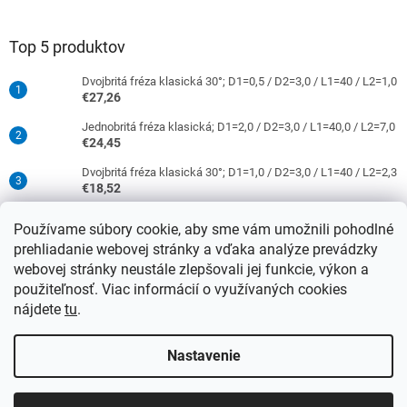
Top 5 produktov
Dvojbritá fréza klasická 30°; D1=0,5 / D2=3,0 / L1=40 / L2=1,0
€27,26
Jednobritá fréza klasická; D1=2,0 / D2=3,0 / L1=40,0 / L2=7,0
€24,45
Dvojbritá fréza klasická 30°; D1=1,0 / D2=3,0 / L1=40 / L2=2,3
€18,52
Jednobritá fréza klasická; D1=0,5 / D2=3,0 / L1=40 / L2=1,5
Používame súbory cookie, aby sme vám umožnili pohodlné
€16,52
prehliadanie webovej stránky a vďaka analýze prevádzky
Dvojbritá fréza klasická 30°; D1=2,0 / D2=3,0 / L1=40 / L2=9,0
webovej stránky neustále zlepšovali jej funkcie, výkon a
€18,52
použiteľnosť. Viac informácií o využívaných cookies
nájdete
tu
.
Vytvoril Shoptet
Nastavenie
Upozorňujeme, že od 15.4.2026 sa ceny nástrojov so stopkami 3
Copyright 2026
DATRON-TECHNOLOGY s.r.o.
. Všetky práva