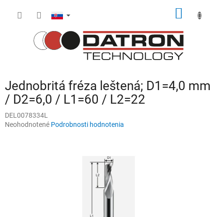
Prejsť
NÁKU
na
obsah
KOŠÍK
Jednobritá fréza leštená; D1=4,0 mm
/ D2=6,0 / L1=60 / L2=22
DEL0078334L
Priemerné
Neohodnotené
Podrobnosti hodnotenia
hodnotenie
produktu
je
0,0
z
5
hviezdičiek.