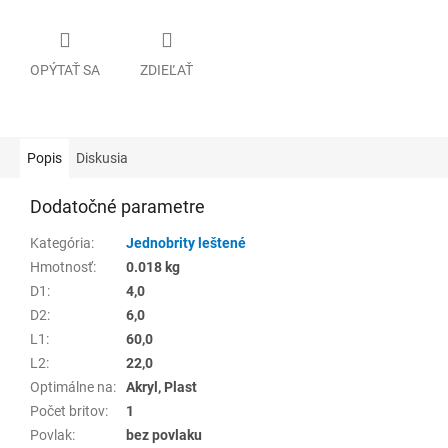
OPÝTAŤ SA
ZDIEĽAŤ
Popis
Diskusia
Dodatočné parametre
Kategória
:
Jednobrity leštené
Hmotnosť
:
0.018 kg
D1
:
4,0
D2
:
6,0
L1
:
60,0
L2
:
22,0
Optimálne na
:
Akryl, Plast
Počet britov
:
1
Povlak
:
bez povlaku