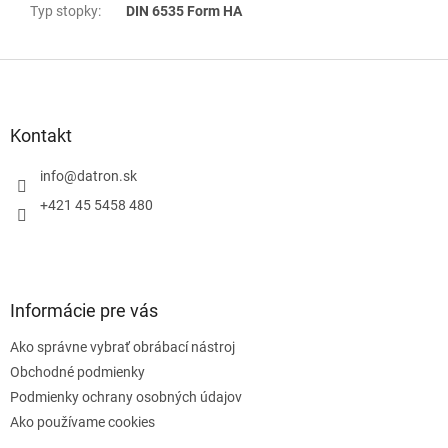
Typ stopky
:
DIN 6535 Form HA
Z
á
p
ä
Kontakt
t
i
info
@
datron.sk
e
+421 45 5458 480
Informácie pre vás
Ako správne vybrať obrábací nástroj
Obchodné podmienky
Podmienky ochrany osobných údajov
Ako používame cookies