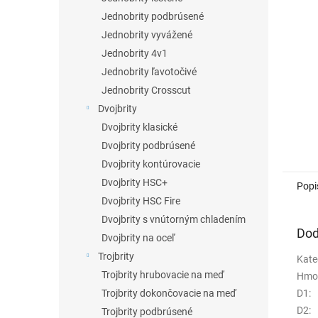
Jednobrity podbrúsené
Jednobrity vyvážené
Jednobrity 4v1
Jednobrity ľavotočivé
Jednobrity Crosscut
Dvojbrity
Dvojbrity klasické
Dvojbrity podbrúsené
Dvojbrity kontúrovacie
Dvojbrity HSC+
Popi
Dvojbrity HSC Fire
Dvojbrity s vnútorným chladením
Dod
Dvojbrity na oceľ
Trojbrity
Kate
Trojbrity hrubovacie na meď
Hmo
D1
:
Trojbrity dokončovacie na meď
D2
:
Trojbrity podbrúsené