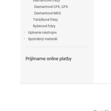
Diamantové frézy
Diamantové CFK, GFK
Diamantové MKD
T-drážkové frézy
Rybinové frézy
Upínanie nástrojov
Spotrebný materiál
Prijímame online platby
Z
á
p
ä
t