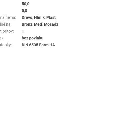
50,0
5,0
málne na
:
Drevo, Hliník, Plast
né na
:
Bronz, Meď, Mosadz
t britov
:
1
ak
:
bez povlaku
stopky
:
DIN 6535 Form HA