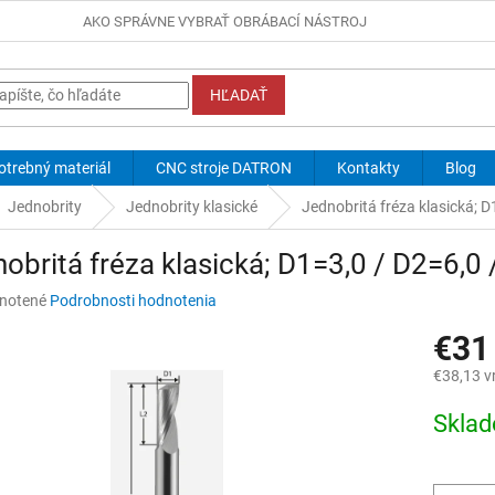
AKO SPRÁVNE VYBRAŤ OBRÁBACÍ NÁSTROJ
HĽADAŤ
otrebný materiál
CNC stroje DATRON
Kontakty
Blog
Jednobrity
Jednobrity klasické
Jednobritá fréza klasická; D
obritá fréza klasická; D1=3,0 / D2=6,0 
né
notené
Podrobnosti hodnotenia
nie
€31
u
€38,13 v
Jednotk
Skla
cena:
iek.