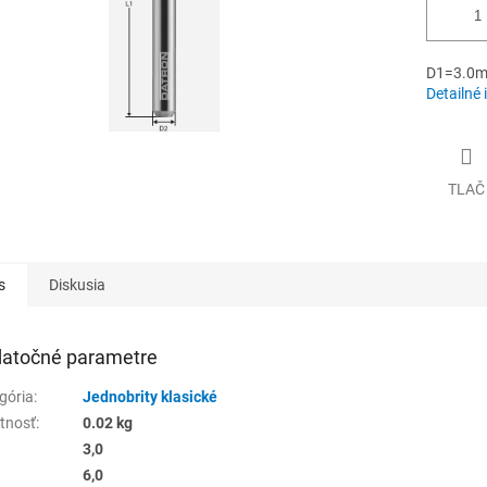
D1=3.0m
Detailné 
TLAČ
s
Diskusia
atočné parametre
gória
:
Jednobrity klasické
tnosť
:
0.02 kg
3,0
6,0