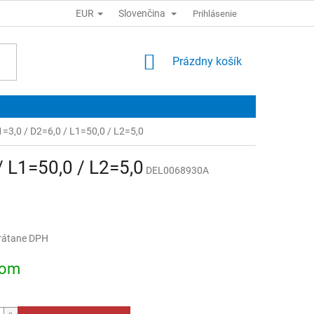
EUR
Slovenčina
Prihlásenie
NÁKUPNÝ
Prázdny košík
KOŠÍK
1=3,0 / D2=6,0 / L1=50,0 / L2=5,0
/ L1=50,0 / L2=5,0
DEL0068930A
rátane DPH
ová
dom