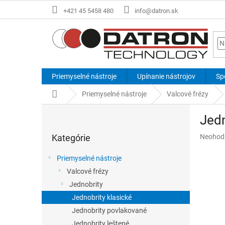
Prejsť
+421 45 5458 480
info@datron.sk
na
obsah
Priemyselné nástroje
Upínanie nástrojov
Sp
Domov
Priemyselné nástroje
Valcové frézy
B
Jedn
o
Preskočiť
č
Priemer
Kategórie
Neohod
kategórie
n
hodnote
ý
produkt
Priemyselné nástroje
p
je
Valcové frézy
a
0,0
z
Jednobrity
n
5
e
Jednobrity klasické
hviezdič
l
Jednobrity povlakované
Jednobrity leštené