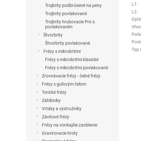
L1
:
Trojbrity podbrúsené na peny
L2
:
Trojbrity povlakované
Opti
Trojbrity hrubovacie Pro s
Vhod
povlakovaním
Poče
Štvorbrity
Povl
Štvorbrity povlakované
Typ 
Frézy s mikrobritmi
Frézy s mikrobritmi klasické
Frézy s mikrobritmi povlakované
Zrovnávacie frézy - čelné frézy
Frézy s guľovým čelom
Torické frézy
Záhlbníky
Vrtáky a výstružníky
Závitové frézy
Frézy na vonkajšie zaoblenie
Gravírovacie hroty