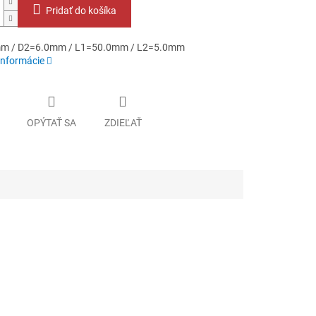
Pridať do košíka
m / D2=6.0mm / L1=50.0mm / L2=5.0mm
informácie
OPÝTAŤ SA
ZDIEĽAŤ