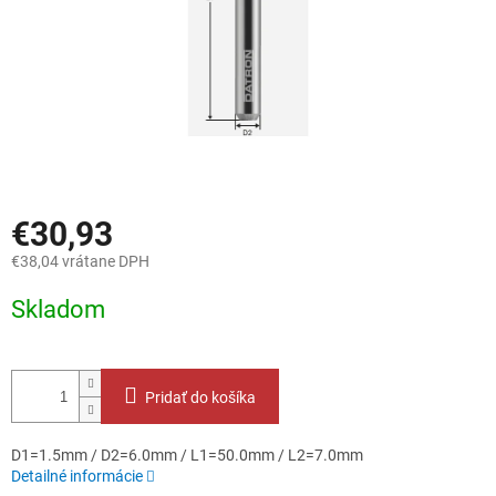
€30,93
€38,04 vrátane DPH
Jednotková
Skladom
cena:
Pridať do košíka
D1=1.5mm / D2=6.0mm / L1=50.0mm / L2=7.0mm
Detailné informácie