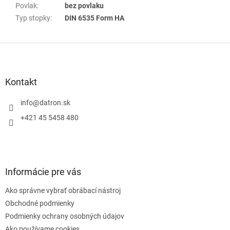
Povlak
:
bez povlaku
Typ stopky
:
DIN 6535 Form HA
Z
á
p
ä
Kontakt
t
i
info
@
datron.sk
e
+421 45 5458 480
Informácie pre vás
Ako správne vybrať obrábací nástroj
Obchodné podmienky
Podmienky ochrany osobných údajov
Ako používame cookies