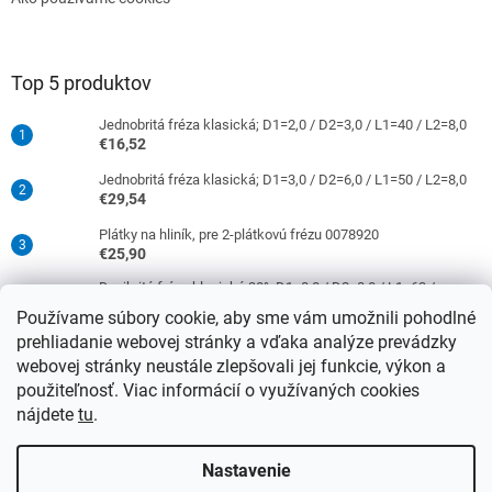
Top 5 produktov
Jednobritá fréza klasická; D1=2,0 / D2=3,0 / L1=40 / L2=8,0
€16,52
Jednobritá fréza klasická; D1=3,0 / D2=6,0 / L1=50 / L2=8,0
€29,54
Plátky na hliník, pre 2-plátkovú frézu 0078920
€25,90
Dvojbritá fréza klasická 30°; D1=8,0 / D2=8,0 / L1=63 /
L2=16,0
Používame súbory cookie, aby sme vám umožnili pohodlné
€38,33
prehliadanie webovej stránky a vďaka analýze prevádzky
Jednobritá fréza klasická; D1=4,0 / D2=6,0 / L1=50 / L2=10,0
webovej stránky neustále zlepšovali jej funkcie, výkon a
€29,54
použiteľnosť. Viac informácií o využívaných cookies
nájdete
tu
.
Vytvoril Shoptet
Nastavenie