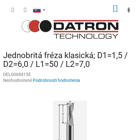
Prejsť
NÁKU
na
obsah
KOŠÍK
Jednobritá fréza klasická; D1=1,5 /
D2=6,0 / L1=50 / L2=7,0
DEL0068415E
Priemerné
Neohodnotené
Podrobnosti hodnotenia
hodnotenie
produktu
je
0,0
z
5
hviezdičiek.