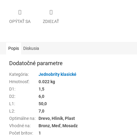
OPÝTAŤ SA
ZDIEĽAŤ
Popis
Diskusia
Dodatočné parametre
Kategória
:
Jednobrity klasické
Hmotnosť
:
0.022 kg
D1
:
1,5
D2
:
6,0
L1
:
50,0
L2
:
7,0
Optimálne na
:
Drevo, Hliník, Plast
Vhodné na
:
Bronz, Meď, Mosadz
Počet britov
:
1