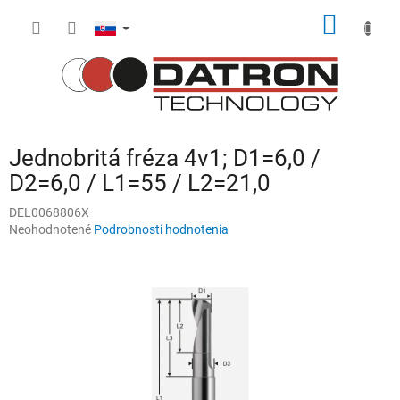
Prejsť
NÁKU
na
obsah
KOŠÍK
Jednobritá fréza 4v1; D1=6,0 /
D2=6,0 / L1=55 / L2=21,0
DEL0068806X
Priemerné
Neohodnotené
Podrobnosti hodnotenia
hodnotenie
produktu
je
0,0
z
5
hviezdičiek.