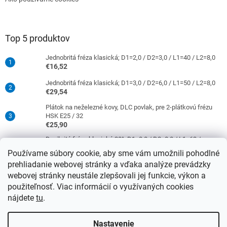
Top 5 produktov
Jednobritá fréza klasická; D1=2,0 / D2=3,0 / L1=40 / L2=8,0
€16,52
Jednobritá fréza klasická; D1=3,0 / D2=6,0 / L1=50 / L2=8,0
€29,54
Plátok na neželezné kovy, DLC povlak, pre 2-plátkovú frézu
HSK E25 / 32
€25,90
Dvojbritá fréza klasická 30°; D1=8,0 / D2=8,0 / L1=63 /
L2=16,0
Používame súbory cookie, aby sme vám umožnili pohodlné
€38,33
prehliadanie webovej stránky a vďaka analýze prevádzky
Jednobritá fréza klasická; D1=4,0 / D2=6,0 / L1=50 / L2=10,0
webovej stránky neustále zlepšovali jej funkcie, výkon a
€29,54
použiteľnosť. Viac informácií o využívaných cookies
nájdete
tu
.
Vytvoril Shoptet
Nastavenie