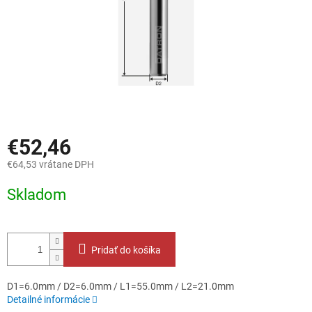
€52,46
€64,53 vrátane DPH
Jednotková
Skladom
cena:
Pridať do košíka
D1=6.0mm / D2=6.0mm / L1=55.0mm / L2=21.0mm
Detailné informácie