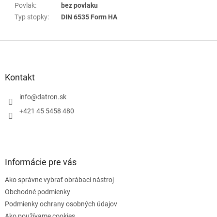
Povlak
:
bez povlaku
Typ stopky
:
DIN 6535 Form HA
Z
á
p
ä
Kontakt
t
i
info
@
datron.sk
e
+421 45 5458 480
Informácie pre vás
Ako správne vybrať obrábací nástroj
Obchodné podmienky
Podmienky ochrany osobných údajov
Ako používame cookies