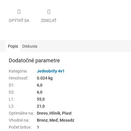
OPÝTAŤ SA
ZDIEĽAŤ
Popis
Diskusia
Dodatočné parametre
Kategória
:
Jednobrity 4v1
Hmotnosť
:
0.024 kg
D1
:
6,0
D2
:
6,0
L1
:
55,0
L2
:
21,0
Optimálne na
:
Drevo, Hliník, Plast
Vhodné na
:
Bronz, Meď, Mosadz
Počet britov
:
1