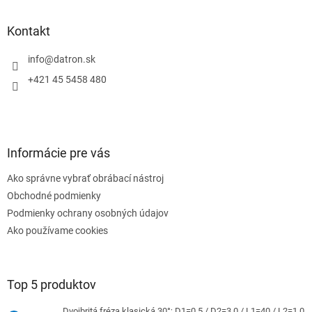
p
ä
Kontakt
t
i
info
@
datron.sk
e
+421 45 5458 480
Informácie pre vás
Ako správne vybrať obrábací nástroj
Obchodné podmienky
Podmienky ochrany osobných údajov
Ako používame cookies
Top 5 produktov
Dvojbritá fréza klasická 30°; D1=0,5 / D2=3,0 / L1=40 / L2=1,0