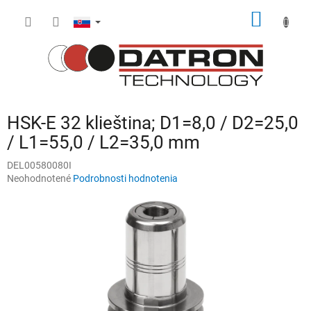
Prejsť
NÁKU
na
obsah
KOŠÍK
HSK-E 32 klieština; D1=8,0 / D2=25,0
/ L1=55,0 / L2=35,0 mm
DEL00580080I
Priemerné
Neohodnotené
Podrobnosti hodnotenia
hodnotenie
produktu
je
0,0
z
5
hviezdičiek.