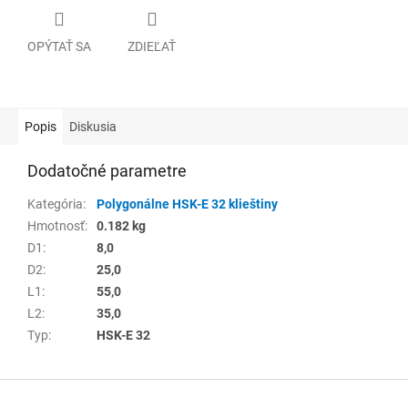
OPÝTAŤ SA
ZDIEĽAŤ
Popis
Diskusia
Dodatočné parametre
Kategória
:
Polygonálne HSK-E 32 klieštiny
Hmotnosť
:
0.182 kg
D1
:
8,0
D2
:
25,0
L1
:
55,0
L2
:
35,0
Typ
:
HSK-E 32
Z
á