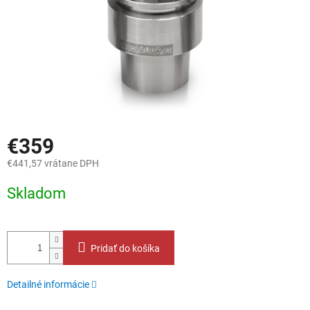
€359
€441,57 vrátane DPH
Jednotková
Skladom
cena:
Pridať do košíka
Detailné informácie