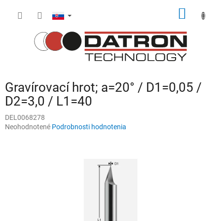
Prejsť
NÁKU
na
obsah
KOŠÍK
Gravírovací hrot; a=20° / D1=0,05 /
D2=3,0 / L1=40
DEL0068278
Priemerné
Neohodnotené
Podrobnosti hodnotenia
hodnotenie
produktu
je
0,0
z
5
hviezdičiek.