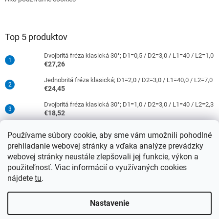
Top 5 produktov
Dvojbritá fréza klasická 30°; D1=0,5 / D2=3,0 / L1=40 / L2=1,0
€27,26
Jednobritá fréza klasická; D1=2,0 / D2=3,0 / L1=40,0 / L2=7,0
€24,45
Dvojbritá fréza klasická 30°; D1=1,0 / D2=3,0 / L1=40 / L2=2,3
€18,52
Jednobritá fréza klasická; D1=0,5 / D2=3,0 / L1=40 / L2=1,5
Používame súbory cookie, aby sme vám umožnili pohodlné
€16,52
prehliadanie webovej stránky a vďaka analýze prevádzky
Dvojbritá fréza klasická 30°; D1=2,0 / D2=3,0 / L1=40 / L2=9,0
webovej stránky neustále zlepšovali jej funkcie, výkon a
€18,52
použiteľnosť. Viac informácií o využívaných cookies
nájdete
tu
.
Vytvoril Shoptet
Nastavenie