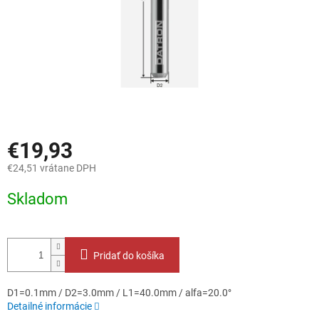
€19,93
€24,51 vrátane DPH
Jednotková
Skladom
cena:
Pridať do košíka
D1=0.1mm / D2=3.0mm / L1=40.0mm / alfa=20.0°
Detailné informácie