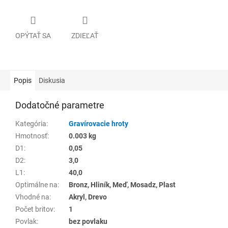
OPÝTAŤ SA
ZDIEĽAŤ
Popis
Diskusia
Dodatočné parametre
Kategória
:
Gravírovacie hroty
Hmotnosť
:
0.003 kg
D1
:
0,05
D2
:
3,0
L1
:
40,0
Optimálne na
:
Bronz, Hliník, Meď, Mosadz, Plast
Vhodné na
:
Akryl, Drevo
Počet britov
:
1
Povlak
:
bez povlaku