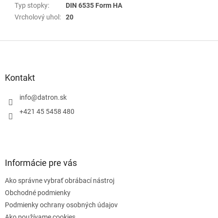
Typ stopky
:
DIN 6535 Form HA
Vrcholový uhol
:
20
Z
á
p
ä
Kontakt
t
i
info
@
datron.sk
e
+421 45 5458 480
Informácie pre vás
Ako správne vybrať obrábací nástroj
Obchodné podmienky
Podmienky ochrany osobných údajov
Ako používame cookies