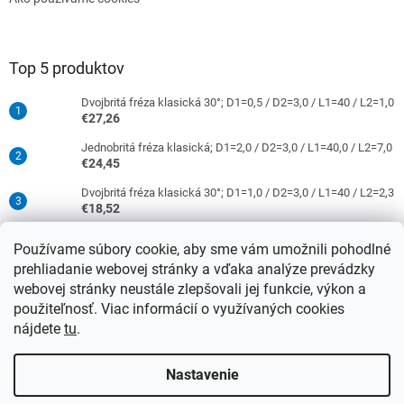
Top 5 produktov
Dvojbritá fréza klasická 30°; D1=0,5 / D2=3,0 / L1=40 / L2=1,0
€27,26
Jednobritá fréza klasická; D1=2,0 / D2=3,0 / L1=40,0 / L2=7,0
€24,45
Dvojbritá fréza klasická 30°; D1=1,0 / D2=3,0 / L1=40 / L2=2,3
€18,52
Jednobritá fréza klasická; D1=0,5 / D2=3,0 / L1=40 / L2=1,5
Používame súbory cookie, aby sme vám umožnili pohodlné
€16,52
prehliadanie webovej stránky a vďaka analýze prevádzky
Dvojbritá fréza klasická 30°; D1=2,0 / D2=3,0 / L1=40 / L2=9,0
webovej stránky neustále zlepšovali jej funkcie, výkon a
€18,52
použiteľnosť. Viac informácií o využívaných cookies
nájdete
tu
.
Vytvoril Shoptet
Nastavenie