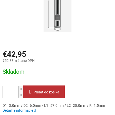
€42,95
€52,83 vrátane DPH
Jednotková
Skladom
cena:
Pridať do košíka
D1=3.0mm / D2=6.0mm / L1=57.0mm / L2=20.0mm / R=1.5mm
Detailné informácie