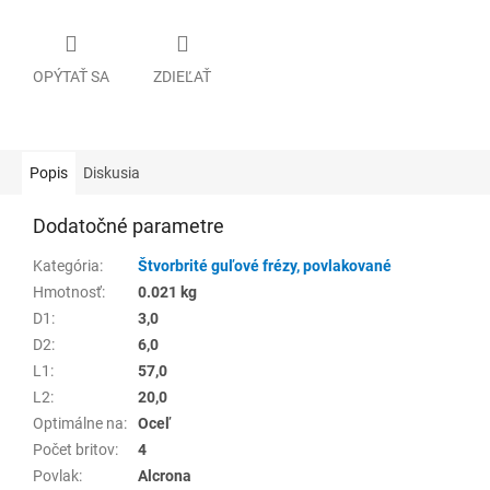
OPÝTAŤ SA
ZDIEĽAŤ
Popis
Diskusia
Dodatočné parametre
Kategória
:
Štvorbrité guľové frézy, povlakované
Hmotnosť
:
0.021 kg
D1
:
3,0
D2
:
6,0
L1
:
57,0
L2
:
20,0
Optimálne na
:
Oceľ
Počet britov
:
4
Povlak
:
Alcrona