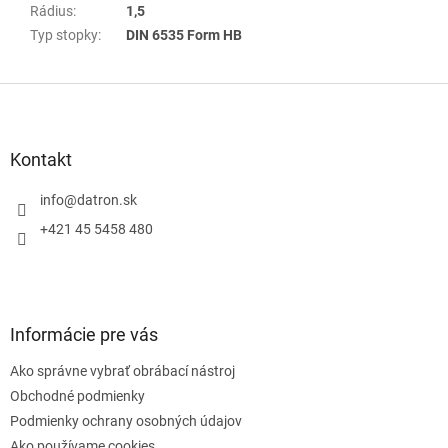
Rádius
:
1,5
Typ stopky
:
DIN 6535 Form HB
Z
á
p
ä
Kontakt
t
i
info
@
datron.sk
e
+421 45 5458 480
Informácie pre vás
Ako správne vybrať obrábací nástroj
Obchodné podmienky
Podmienky ochrany osobných údajov
Ako používame cookies