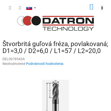
Prejsť
NÁKU
na
obsah
KOŠÍK
Štvorbritá guľová fréza, povlakovaná;
D1=3,0 / D2=6,0 / L1=57 / L2=20,0
DEL0078543A
Priemerné
Neohodnotené
Podrobnosti hodnotenia
hodnotenie
produktu
je
0,0
z
5
hviezdičiek.