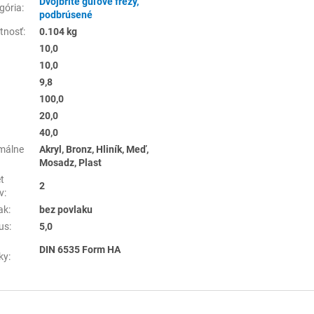
Dvojbrité guľové frézy,
gória
:
podbrúsené
tnosť
:
0.104 kg
10,0
10,0
9,8
100,0
20,0
40,0
málne
Akryl, Bronz, Hliník, Meď,
Mosadz, Plast
t
2
v
:
ak
:
bez povlaku
us
:
5,0
DIN 6535 Form HA
ky
: