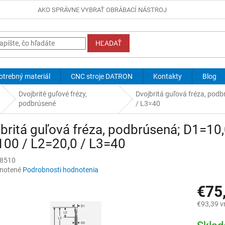
AKO SPRÁVNE VYBRAŤ OBRÁBACÍ NÁSTROJ
HĽADAŤ
otrebný materiál
CNC stroje DATRON
Kontakty
Blog
Dvojbrité guľové frézy,
Dvojbritá guľová fréza, pod
podbrúsené
/ L3=40
britá guľová fréza, podbrúsená; D1=10,
00 / L2=20,0 / L3=40
8510
né
notené
Podrobnosti hodnotenia
nie
€75
u
€93,39 v
Jednotk