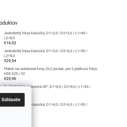
roduktov
Jednobritá fréza klasická; D1=2,0 / D2=3,0 / L1=40 /
L2=8,0
€16,52
Jednobritá fréza klasická; D1=3,0 / D2=6,0 / L1=50 /
L2=8,0
€29,54
Plátok na neželezné kovy, DLC povlak, pre 2-plátkovú frézu
HSK E25 / 32
€25,90
Dvojbritá fréza klasická 30°; D1=8,0 / D2=8,0 / L1=63 /
L2=16,0
€38,33
Súhlasím
Jednobritá fréza klasická; D1=4,0 / D2=6,0 / L1=50 /
L2=10,0
€29,54