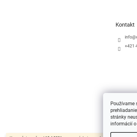
p
ä
t
Kontakt
i
e
info
@
+421 
Používame s
prehliadani
stránky neus
informácií 