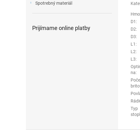
Spotrebný materiál
Kate
Hmo
D1
:
Prijímame online platby
D2
:
D3
:
L1
:
L2
:
L3
:
Opti
na
:
Poče
brito
Povl
Rádi
Typ
stop
Z
á