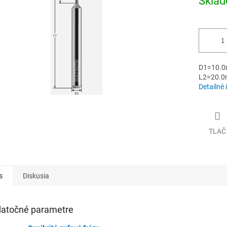
Skla
cena:
iek.
D1=10.0
L2=20.0
Detailné 
TLAČ
s
Diskusia
atočné parametre