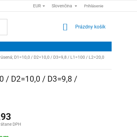
EUR
Slovenčina
Prihlásenie
NÁKUPNÝ
Prázdny košík
KOŠÍK
brúsená; D1=10,0 / D2=10,0 / D3=9,8 / L1=100 / L2=20,0
0 / D2=10,0 / D3=9,8 /
,93
rátane DPH
ová