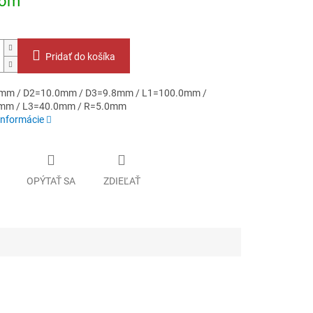
dom
Pridať do košíka
mm / D2=10.0mm / D3=9.8mm / L1=100.0mm /
mm / L3=40.0mm / R=5.0mm
informácie
OPÝTAŤ SA
ZDIEĽAŤ