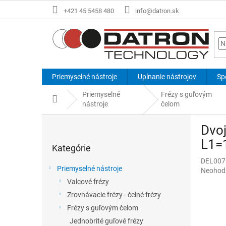
Prejsť
+421 45 5458 480
info@datron.sk
na
obsah
Priemyselné nástroje
Upínanie nástrojov
Sp
Priemyselné
Frézy s guľovým
Domov
nástroje
čelom
B
Dvoj
o
Preskočiť
č
L1=1
Kategórie
kategórie
n
DEL007
ý
Priemyselné nástroje
Priemer
Neohod
p
hodnote
Valcové frézy
a
produkt
Zrovnávacie frézy - čelné frézy
n
je
e
Frézy s guľovým čelom
0,0
l
z
Jednobrité guľové frézy