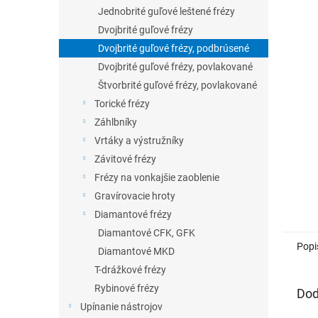
5
Jednobrité guľové leštené frézy
hviezdič
Dvojbrité guľové frézy
Dvojbrité guľové frézy, podbrúsené
Dvojbrité guľové frézy, povlakované
Štvorbrité guľové frézy, povlakované
Torické frézy
Záhlbníky
Vrtáky a výstružníky
Závitové frézy
Frézy na vonkajšie zaoblenie
Gravírovacie hroty
Diamantové frézy
Diamantové CFK, GFK
Popi
Diamantové MKD
T-drážkové frézy
Rybinové frézy
Dod
Upínanie nástrojov