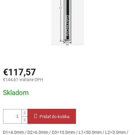
€117,57
€144,61 vrátane DPH
Jednotková
Skladom
cena:
Pridať do košíka
D1=4.0mm / D2=6.0mm / D3=10.0mm / L1=50.0mm / L2=3.0mm /