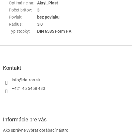
Optimálne na
:
Akryl, Plast
Počet britov
:
3
Povlak
:
bez povlaku
Rádius
:
3,0
Typ stopky
:
DIN 6535 Form HA
Z
á
p
ä
Kontakt
t
i
info
@
datron.sk
e
+421 45 5458 480
Informácie pre vás
Ako správne vybrať obrábací nástroj