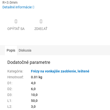
R=3.0mm
Detailné informácie
OPÝTAŤ SA
ZDIEĽAŤ
Popis
Diskusia
Dodatočné parametre
Kategória
:
Frézy na vonkajšie zaoblenie, leštené
Hmotnosť
:
0.01 kg
D1
:
4,0
D2
:
6,0
D3
:
10,0
L1
:
50,0
L2
:
3,0