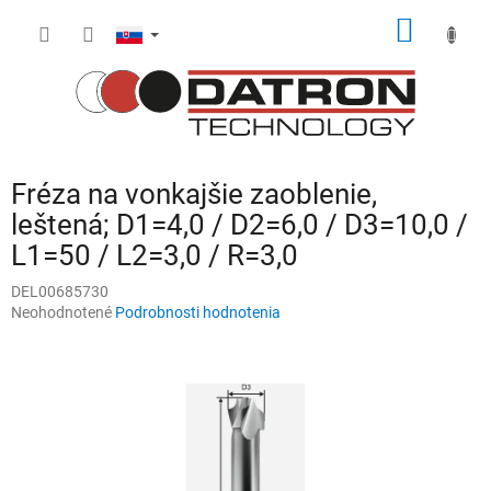
Prejsť
NÁKU
na
obsah
KOŠÍK
Fréza na vonkajšie zaoblenie,
leštená; D1=4,0 / D2=6,0 / D3=10,0 /
L1=50 / L2=3,0 / R=3,0
DEL00685730
Priemerné
Neohodnotené
Podrobnosti hodnotenia
hodnotenie
produktu
je
0,0
z
5
hviezdičiek.