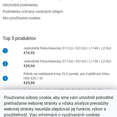
Obchodné podmienky
Podmienky ochrany osobných údajov
Ako používame cookies
Top 5 produktov
Jednobritá fréza klasická; D1=2,0 / D2=3,0 / L1=40 / L2=8,0
€16,52
Jednobritá fréza klasická; D1=3,0 / D2=6,0 / L1=50 / L2=8,0
€29,54
Plátok na neželezné kovy, DLC povlak, pre 2-plátkovú frézu
HSK E25 / 32
€25,90
Dvojbritá fréza klasická 30°; D1=8,0 / D2=8,0 / L1=63 /
L2=16,0
Používame súbory cookie, aby sme vám umožnili pohodlné
€38,33
prehliadanie webovej stránky a vďaka analýze prevádzky
Jednobritá fréza klasická; D1=4,0 / D2=6,0 / L1=50 / L2=10,0
webovej stránky neustále zlepšovali jej funkcie, výkon a
€29,54
použiteľnosť. Viac informácií o využívaných cookies