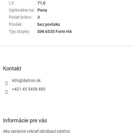
L3
:
71,0
Optimálne na
:
Pena
Počet britov
:
3
Povlak
:
bez povlaku
Typ stopky
:
DIN 6535 Form HA
Z
á
p
ä
Kontakt
t
i
info
@
datron.sk
e
+421 45 5458 480
Informácie pre vás
Ako správne vybrať obrábací nástroj