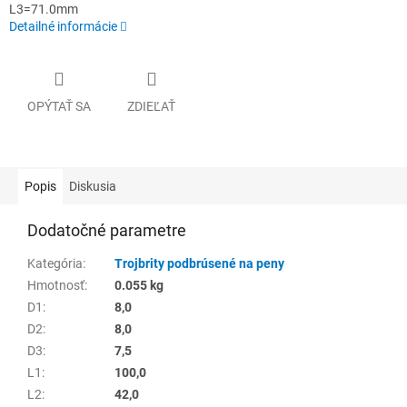
L3=71.0mm
Detailné informácie
OPÝTAŤ SA
ZDIEĽAŤ
Popis
Diskusia
Dodatočné parametre
Kategória
:
Trojbrity podbrúsené na peny
Hmotnosť
:
0.055 kg
D1
:
8,0
D2
:
8,0
D3
:
7,5
L1
:
100,0
L2
:
42,0