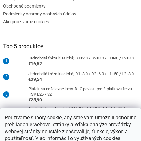
Obchodné podmienky
Podmienky ochrany osobných údajov
Ako používame cookies
Top 5 produktov
Jednobritá fréza klasická; D1=2,0 / D2=3,0 / L1=40 / L2=8,0
€16,52
Jednobritá fréza klasická; D1=3,0 / D2=6,0 / L1=50 / L2=8,0
€29,54
Plátok na neželezné kovy, DLC povlak, pre 2-plátkovú frézu
HSK E25 / 32
€25,90
Dvojbritá fréza klasická 30°; D1=8,0 / D2=8,0 / L1=63 /
L2=16,0
Používame súbory cookie, aby sme vám umožnili pohodlné
€38,33
prehliadanie webovej stránky a vďaka analýze prevádzky
Jednobritá fréza klasická; D1=4,0 / D2=6,0 / L1=50 / L2=10,0
webovej stránky neustále zlepšovali jej funkcie, výkon a
€29,54
použiteľnosť. Viac informácií o využívaných cookies