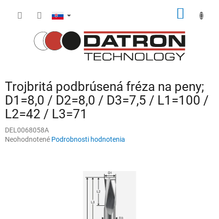
Prejsť
NÁKU
na
obsah
KOŠÍK
Trojbritá podbrúsená fréza na peny;
D1=8,0 / D2=8,0 / D3=7,5 / L1=100 /
L2=42 / L3=71
DEL0068058A
Priemerné
Neohodnotené
Podrobnosti hodnotenia
hodnotenie
produktu
je
0,0
z
5
hviezdičiek.