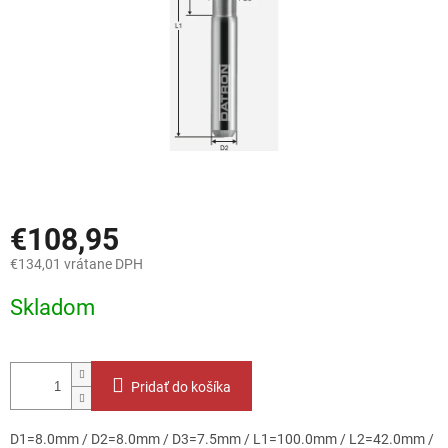
€108,95
€134,01 vrátane DPH
Jednotková
Skladom
cena:
Pridať do košíka
D1=8.0mm / D2=8.0mm / D3=7.5mm / L1=100.0mm / L2=42.0mm /