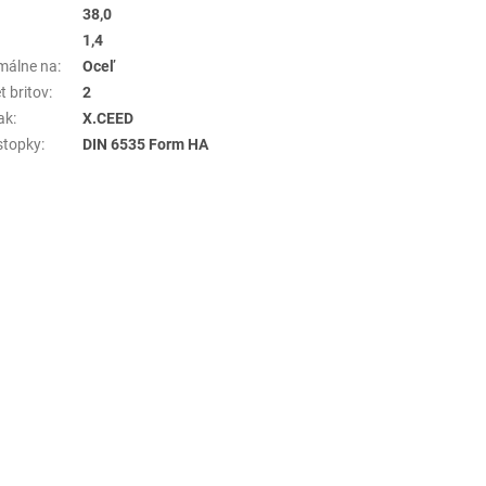
38,0
1,4
málne na
:
Oceľ
t britov
:
2
ak
:
X.CEED
stopky
:
DIN 6535 Form HA