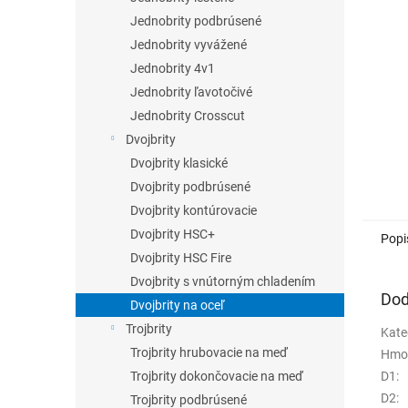
Jednobrity podbrúsené
Jednobrity vyvážené
Jednobrity 4v1
Jednobrity ľavotočivé
Jednobrity Crosscut
Dvojbrity
Dvojbrity klasické
Dvojbrity podbrúsené
Dvojbrity kontúrovacie
Dvojbrity HSC+
Popi
Dvojbrity HSC Fire
Dvojbrity s vnútorným chladením
Dod
Dvojbrity na oceľ
Trojbrity
Kate
Trojbrity hrubovacie na meď
Hmo
D1
:
Trojbrity dokončovacie na meď
D2
:
Trojbrity podbrúsené