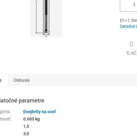
D1=1.5m
Detailné 
TLAČ
s
Diskusia
atočné parametre
gória
:
Dvojbrity na oceľ
tnosť
:
0.005 kg
1,5
3,0