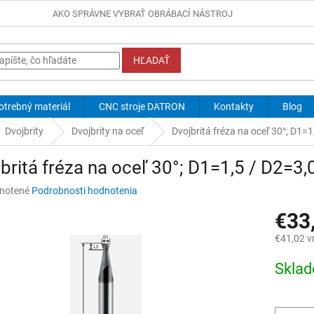
AKO SPRÁVNE VYBRAŤ OBRÁBACÍ NÁSTROJ
HĽADAŤ
otrebný materiál
CNC stroje DATRON
Kontakty
Blog
Dvojbrity
Dvojbrity na oceľ
Dvojbritá fréza na oceľ 30°; D1=
britá fréza na oceľ 30°; D1=1,5 / D2=3,
né
notené
Podrobnosti hodnotenia
nie
€33
u
€41,02 v
Jednotk
Skla
cena:
iek.