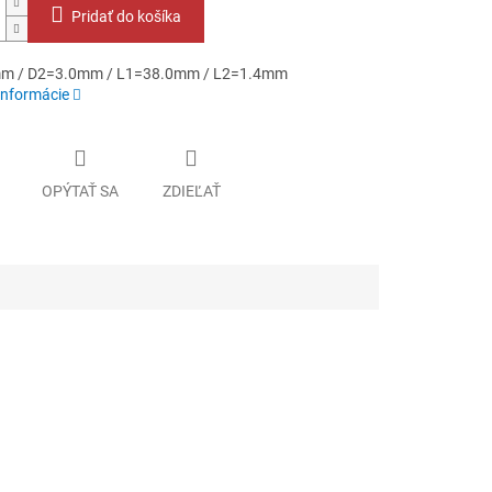
Pridať do košíka
m / D2=3.0mm / L1=38.0mm / L2=1.4mm
informácie
OPÝTAŤ SA
ZDIEĽAŤ