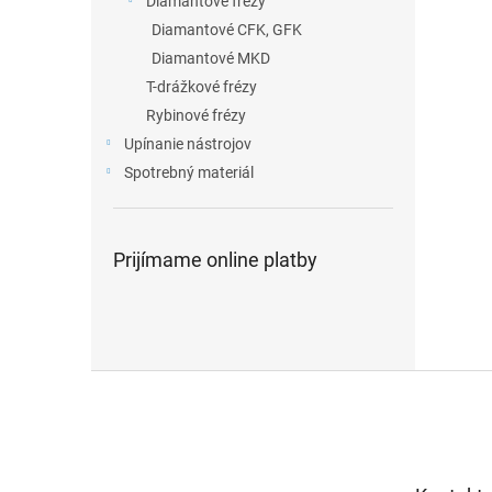
Diamantové frézy
Diamantové CFK, GFK
Diamantové MKD
T-drážkové frézy
Rybinové frézy
Upínanie nástrojov
Spotrebný materiál
Prijímame online platby
Z
á
p
ä
t