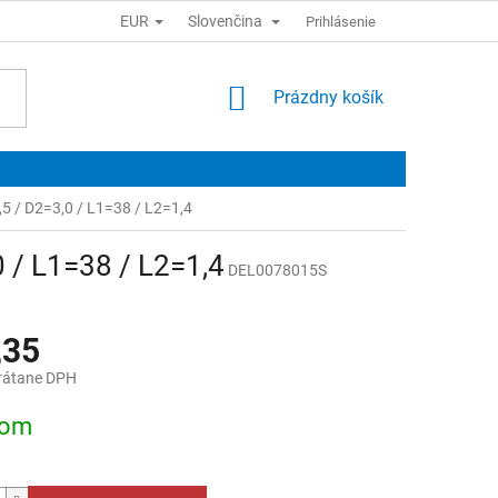
EUR
Slovenčina
Prihlásenie
NÁKUPNÝ
Prázdny košík
KOŠÍK
1,5 / D2=3,0 / L1=38 / L2=1,4
0 / L1=38 / L2=1,4
DEL0078015S
,35
rátane DPH
ová
dom