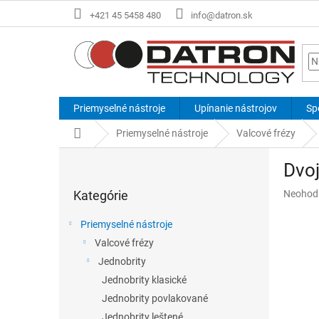
Prejsť
+421 45 5458 480
info@datron.sk
na
obsah
Priemyselné nástroje
Upínanie nástrojov
Sp
Domov
Priemyselné nástroje
Valcové frézy
B
Dvoj
o
Preskočiť
č
Priemer
Kategórie
Neohod
kategórie
n
hodnote
ý
produkt
Priemyselné nástroje
p
je
Valcové frézy
a
0,0
z
Jednobrity
n
5
e
Jednobrity klasické
hviezdič
l
Jednobrity povlakované
Jednobrity leštené