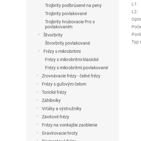
L1
:
Trojbrity podbrúsené na peny
L2
:
Trojbrity povlakované
Opti
Trojbrity hrubovacie Pro s
Poče
povlakovaním
Povl
Štvorbrity
Typ 
Štvorbrity povlakované
Frézy s mikrobritmi
Frézy s mikrobritmi klasické
Frézy s mikrobritmi povlakované
Zrovnávacie frézy - čelné frézy
Frézy s guľovým čelom
Torické frézy
Záhlbníky
Vrtáky a výstružníky
Závitové frézy
Frézy na vonkajšie zaoblenie
Gravírovacie hroty