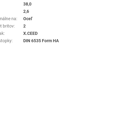
38,0
2,6
málne na
:
Oceľ
t britov
:
2
ak
:
X.CEED
stopky
:
DIN 6535 Form HA