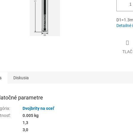
D1=1.3m
Detailné 
TLAČ
s
Diskusia
atočné parametre
gória
:
Dvojbrity na oceľ
tnosť
:
0.005 kg
1,3
3,0