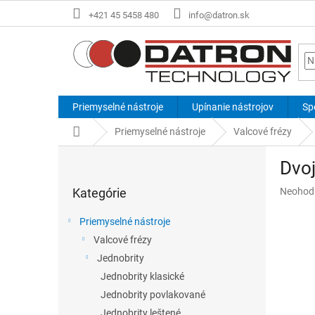
Prejsť
+421 45 5458 480
info@datron.sk
na
obsah
Priemyselné nástroje
Upínanie nástrojov
Sp
Domov
Priemyselné nástroje
Valcové frézy
B
Dvoj
o
Preskočiť
č
Priemer
Kategórie
Neohod
kategórie
n
hodnote
ý
produkt
Priemyselné nástroje
p
je
Valcové frézy
a
0,0
z
Jednobrity
n
5
e
Jednobrity klasické
hviezdič
l
Jednobrity povlakované
Jednobrity leštené