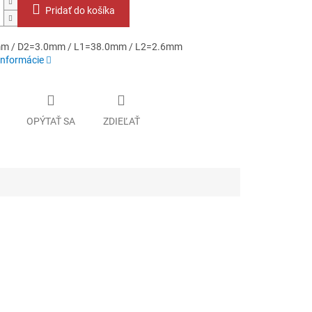
Pridať do košíka
m / D2=3.0mm / L1=38.0mm / L2=2.6mm
informácie
OPÝTAŤ SA
ZDIEĽAŤ