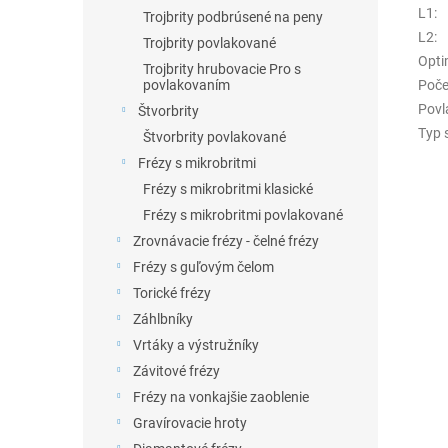
L1
:
Trojbrity podbrúsené na peny
L2
:
Trojbrity povlakované
Opti
Trojbrity hrubovacie Pro s
Poče
povlakovaním
Povl
Štvorbrity
Typ 
Štvorbrity povlakované
Frézy s mikrobritmi
Frézy s mikrobritmi klasické
Frézy s mikrobritmi povlakované
Zrovnávacie frézy - čelné frézy
Frézy s guľovým čelom
Torické frézy
Záhlbníky
Vrtáky a výstružníky
Závitové frézy
Frézy na vonkajšie zaoblenie
Gravírovacie hroty