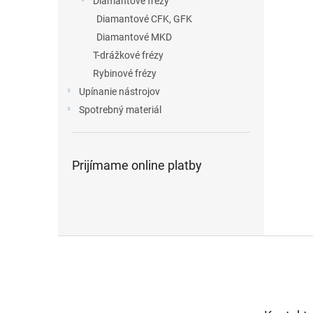
Diamantové frézy
Diamantové CFK, GFK
Diamantové MKD
T-drážkové frézy
Rybinové frézy
Upínanie nástrojov
Spotrebný materiál
Prijímame online platby
Z
á
p
ä
t