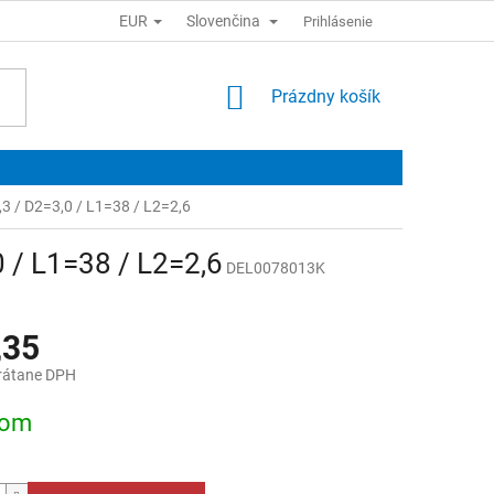
EUR
Slovenčina
Prihlásenie
NÁKUPNÝ
Prázdny košík
KOŠÍK
1,3 / D2=3,0 / L1=38 / L2=2,6
0 / L1=38 / L2=2,6
DEL0078013K
,35
rátane DPH
ová
dom