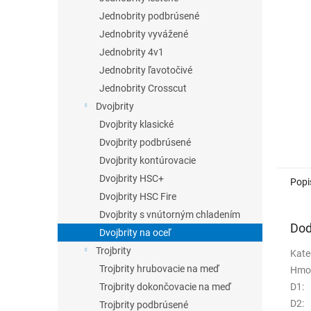
Jednobrity podbrúsené
Jednobrity vyvážené
Jednobrity 4v1
Jednobrity ľavotočivé
Jednobrity Crosscut
Dvojbrity
Dvojbrity klasické
Dvojbrity podbrúsené
Dvojbrity kontúrovacie
Dvojbrity HSC+
Popi
Dvojbrity HSC Fire
Dvojbrity s vnútorným chladením
Dod
Dvojbrity na oceľ
Trojbrity
Kate
Trojbrity hrubovacie na meď
Hmo
D1
:
Trojbrity dokončovacie na meď
D2
:
Trojbrity podbrúsené