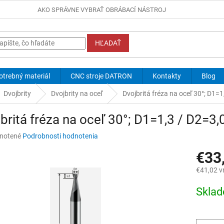
AKO SPRÁVNE VYBRAŤ OBRÁBACÍ NÁSTROJ
HĽADAŤ
otrebný materiál
CNC stroje DATRON
Kontakty
Blog
Dvojbrity
Dvojbrity na oceľ
Dvojbritá fréza na oceľ 30°; D1=
britá fréza na oceľ 30°; D1=1,3 / D2=3,
né
notené
Podrobnosti hodnotenia
nie
€33
u
€41,02 v
Jednotk
Skla
cena:
iek.