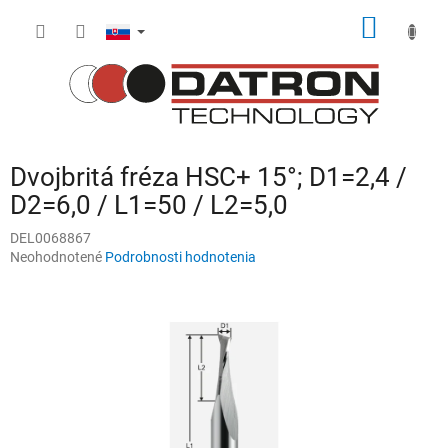
Prejsť
NÁKU
na
obsah
KOŠÍK
Dvojbritá fréza HSC+ 15°; D1=2,4 /
D2=6,0 / L1=50 / L2=5,0
DEL0068867
Priemerné
Neohodnotené
Podrobnosti hodnotenia
hodnotenie
produktu
je
0,0
z
5
hviezdičiek.