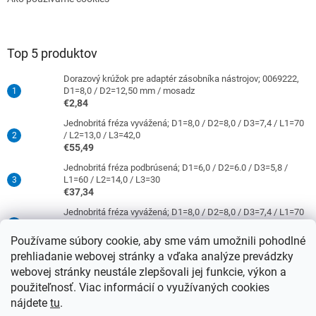
Top 5 produktov
Dorazový krúžok pre adaptér zásobníka nástrojov; 0069222,
D1=8,0 / D2=12,50 mm / mosadz
€2,84
Jednobritá fréza vyvážená; D1=8,0 / D2=8,0 / D3=7,4 / L1=70
/ L2=13,0 / L3=42,0
€55,49
Jednobritá fréza podbrúsená; D1=6,0 / D2=6.0 / D3=5,8 /
L1=60 / L2=14,0 / L3=30
€37,34
Jednobritá fréza vyvážená; D1=8,0 / D2=8,0 / D3=7,4 / L1=70
/ L2=31,0 / L3=42,0
€63,86
Používame súbory cookie, aby sme vám umožnili pohodlné
prehliadanie webovej stránky a vďaka analýze prevádzky
Jednobritá fréza podbrúsená; D1=4,0 / D2=6,0 / D3=3,8 /
L1=50 / L2=10,0 / L3=21
webovej stránky neustále zlepšovali jej funkcie, výkon a
€37,34
použiteľnosť. Viac informácií o využívaných cookies
nájdete
tu
.