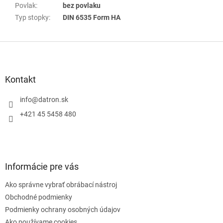
Povlak
:
bez povlaku
Typ stopky
:
DIN 6535 Form HA
Z
á
p
ä
Kontakt
t
i
info
@
datron.sk
e
+421 45 5458 480
Informácie pre vás
Ako správne vybrať obrábací nástroj
Obchodné podmienky
Podmienky ochrany osobných údajov
Ako používame cookies