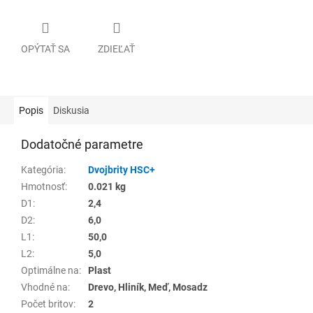
OPÝTAŤ SA
ZDIEĽAŤ
Popis
Diskusia
Dodatočné parametre
Kategória
:
Dvojbrity HSC+
Hmotnosť
:
0.021 kg
D1
:
2,4
D2
:
6,0
L1
:
50,0
L2
:
5,0
Optimálne na
:
Plast
Vhodné na
:
Drevo, Hliník, Meď, Mosadz
Počet britov
:
2