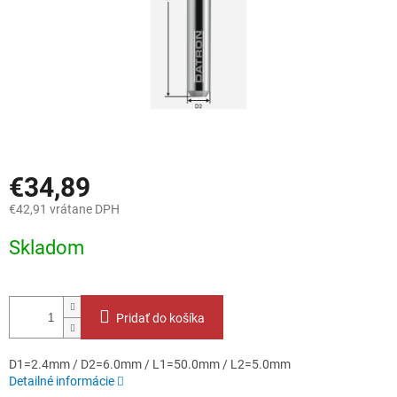
€34,89
€42,91 vrátane DPH
Jednotková
Skladom
cena:
Pridať do košíka
D1=2.4mm / D2=6.0mm / L1=50.0mm / L2=5.0mm
Detailné informácie