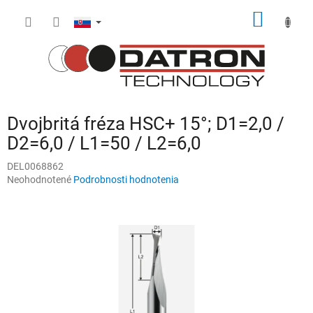
Prejsť
NÁKU
na
obsah
KOŠÍK
Dvojbritá fréza HSC+ 15°; D1=2,0 /
D2=6,0 / L1=50 / L2=6,0
DEL0068862
Priemerné
Neohodnotené
Podrobnosti hodnotenia
hodnotenie
produktu
je
0,0
z
5
hviezdičiek.