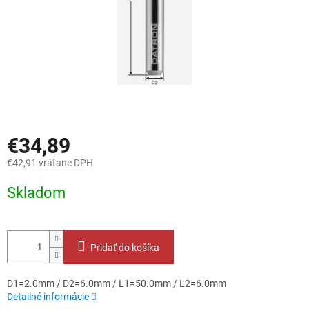
€34,89
€42,91 vrátane DPH
Jednotková
Skladom
cena:
Pridať do košíka
D1=2.0mm / D2=6.0mm / L1=50.0mm / L2=6.0mm
Detailné informácie