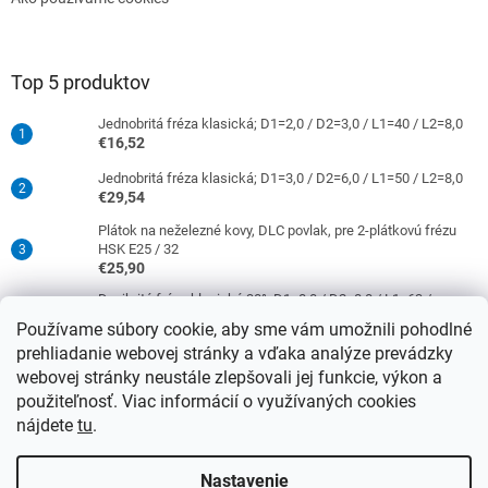
Top 5 produktov
Jednobritá fréza klasická; D1=2,0 / D2=3,0 / L1=40 / L2=8,0
€16,52
Jednobritá fréza klasická; D1=3,0 / D2=6,0 / L1=50 / L2=8,0
€29,54
Plátok na neželezné kovy, DLC povlak, pre 2-plátkovú frézu
HSK E25 / 32
€25,90
Dvojbritá fréza klasická 30°; D1=8,0 / D2=8,0 / L1=63 /
L2=16,0
Používame súbory cookie, aby sme vám umožnili pohodlné
€38,33
prehliadanie webovej stránky a vďaka analýze prevádzky
Jednobritá fréza klasická; D1=4,0 / D2=6,0 / L1=50 / L2=10,0
webovej stránky neustále zlepšovali jej funkcie, výkon a
€29,54
použiteľnosť. Viac informácií o využívaných cookies
nájdete
tu
.
Vytvoril Shoptet
Nastavenie