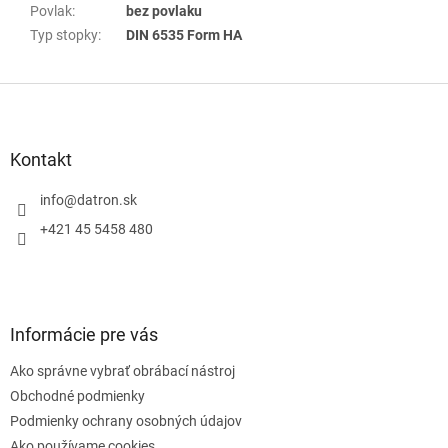
Povlak
:
bez povlaku
Typ stopky
:
DIN 6535 Form HA
Z
á
p
ä
Kontakt
t
i
info
@
datron.sk
e
+421 45 5458 480
Informácie pre vás
Ako správne vybrať obrábací nástroj
Obchodné podmienky
Podmienky ochrany osobných údajov
Ako používame cookies