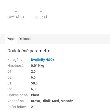
OPÝTAŤ SA
ZDIEĽAŤ
Popis
Diskusia
Dodatočné parametre
Kategória
:
Dvojbrity HSC+
Hmotnosť
:
0.019 kg
D1
:
2,0
D2
:
6,0
L1
:
50,0
L2
:
6,0
Optimálne na
:
Plast
Vhodné na
:
Drevo, Hliník, Meď, Mosadz
Počet britov
:
2