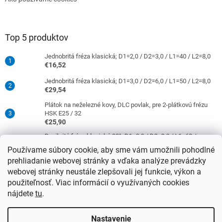
Top 5 produktov
Jednobritá fréza klasická; D1=2,0 / D2=3,0 / L1=40 / L2=8,0
€16,52
Jednobritá fréza klasická; D1=3,0 / D2=6,0 / L1=50 / L2=8,0
€29,54
Plátok na neželezné kovy, DLC povlak, pre 2-plátkovú frézu
HSK E25 / 32
€25,90
Dvojbritá fréza klasická 30°; D1=8,0 / D2=8,0 / L1=63 /
L2=16,0
Používame súbory cookie, aby sme vám umožnili pohodlné
€38,33
prehliadanie webovej stránky a vďaka analýze prevádzky
Jednobritá fréza klasická; D1=4,0 / D2=6,0 / L1=50 / L2=10,0
webovej stránky neustále zlepšovali jej funkcie, výkon a
€29,54
použiteľnosť. Viac informácií o využívaných cookies
nájdete
tu
.
Vytvoril Shoptet
Nastavenie