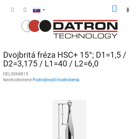
Prejsť
NÁKU
na
obsah
KOŠÍK
Dvojbritá fréza HSC+ 15°; D1=1,5 /
D2=3,175 / L1=40 / L2=6,0
DEL0068815
Priemerné
Neohodnotené
Podrobnosti hodnotenia
hodnotenie
produktu
je
0,0
z
5
hviezdičiek.