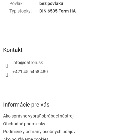
Povlak
:
bez povlaku
Typ stopky
:
DIN 6535 Form HA
Z
á
p
ä
Kontakt
t
i
info
@
datron.sk
e
+421 45 5458 480
Informácie pre vás
Ako správne vybrať obrábací nástroj
Obchodné podmienky
Podmienky ochrany osobných údajov
Ako používame cookies