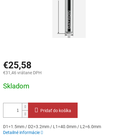
€25,58
€31,46 vrátane DPH
Jednotková
Skladom
cena:
Pridať do košíka
D1=1.5mm / D2=3.2mm / L1=40.0mm / L2=6.0mm
Detailné informácie