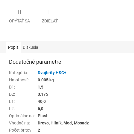
OPÝTAŤ SA
ZDIEĽAŤ
Popis
Diskusia
Dodatočné parametre
Kategória
:
Dvojbrity HSC+
Hmotnosť
:
0.005 kg
D1
:
1,5
D2
:
3,175
L1
:
40,0
L2
:
6,0
Optimálne na
:
Plast
Vhodné na
:
Drevo, Hliník, Meď, Mosadz
Počet britov
:
2